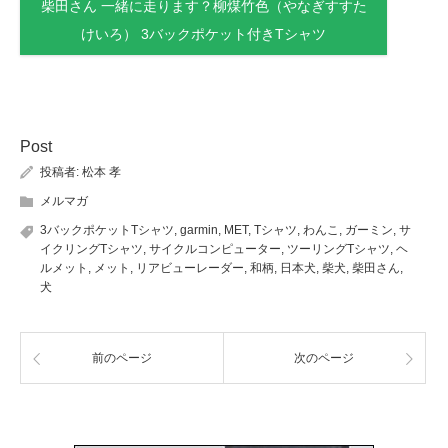
柴田さん 一緒に走ります？柳煤竹色（やなぎすすた
けいろ） 3バックポケット付きTシャツ
Post
投稿者:
松本 孝
メルマガ
3バックポケットTシャツ
,
garmin
,
MET
,
Tシャツ
,
わんこ
,
ガーミン
,
サ
イクリングTシャツ
,
サイクルコンピューター
,
ツーリングTシャツ
,
ヘ
ルメット
,
メット
,
リアビューレーダー
,
和柄
,
日本犬
,
柴犬
,
柴田さん
,
犬
前のページ
次のページ