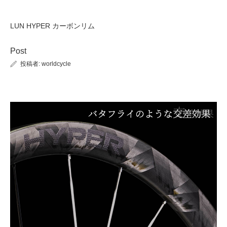
LUN HYPER カーボンリム
Post
投稿者:
worldcycle