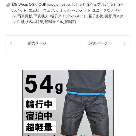
MB Wear
,
OGK
,
OGK kabuto
,
respo
,
おしゃれなウェア
,
おしゃれなヘ
ルメット
,
エムビーウェア
,
ケミカル
,
ヘルメット
,
ユニークなデザイ
ン
,
写真撮影
,
写真映え
,
帽子タイプヘルメット
,
帽子形状
,
撮影用スタ
ンド
,
映り込み対策
,
潤滑オイル
,
潤滑剤
前のページ
次のページ