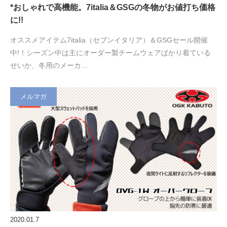
*おしゃれで高機能。7italia＆GSGの冬物がお値打ち価格
に!!
オススメアイテム7italia（セブンイタリア）＆GSGセール開催
中!！シーズン中は主にオーダー製チームウェアばかり着ている
せいか、冬用のメーカ…
メルマガ
2020.01.7