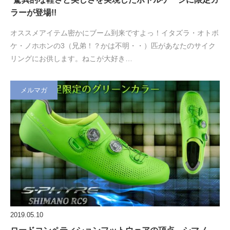
ラーが登場!!
オススメアイテム密かにブーム到来ですよっ！イタズラ・オトボ
ケ・ノホホンの3（兄弟！？かは不明・・）匹があなたのサイク
リングにお供します。ねこが大好き…
メルマガ
2019.05.10