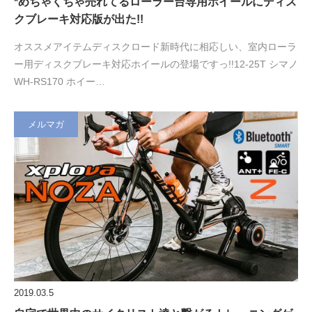
*めちゃくちゃ売れてるローラー台専用ホイールにディス
クブレーキ対応版が出た!!
オススメアイテムディスクロード新時代に相応しい、室内ローラ
ー用ディスクブレーキ対応ホイールの登場ですっ!!12-25T シマノ
WH-RS170 ホイー…
メルマガ
2019.03.5