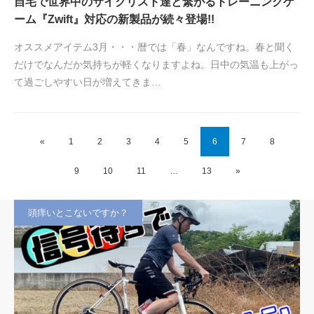
自宅で世界中のサイクリスト達と繋がるトレーニングゲ
ーム『Zwift』対応の新製品が続々登場!!
オススメアイテム3月・・・暦では「春」なんですね。春と聞く
だけでなんだか気持ちが軽くなりますよね。日中の気温も上がっ
て過ごしやすい日が増えてきま…
«
1
2
3
4
5
6
7
8
9
10
11
…
13
»
頭痒いとこないですか？