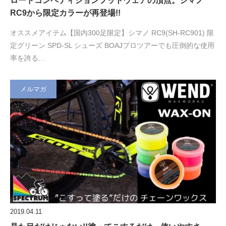
ロードコンペティションフットウェアの頂点。シマノ
RC9から限定カラーが再登場!!
オススメアイテム【国内300足限定】シマノ RC9(SH-RC901) 限
定グリーン SPD-SL シューズ BOAJプロツアーでも圧倒的な使用
率を誇る…
メルマガ
2019.04.11