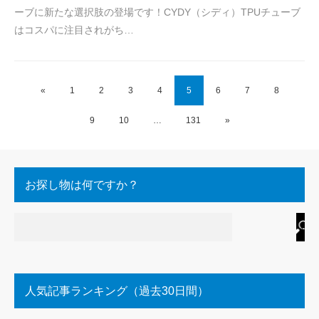
ーブに新たな選択肢の登場です！CYDY（シディ）TPUチューブ
はコスパに注目されがち…
«
1
2
3
4
5
6
7
8
9
10
…
131
»
お探し物は何ですか？
人気記事ランキング（過去30日間）