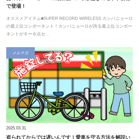
で登場！
オススメアイテム■SUPER RECORD WIRELESS カンパニョーロ
の最上位コンポーネント！カンパニョーロが誇る最上位コンポー
ネントが６〜８点セ…
メルマガ
2025.03.31
盗られてからでは遅いんです！愛車を守る方法を解説い