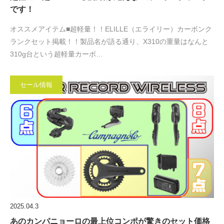
です！
オススメアイテム■超軽量！！ELILLE（エライリー）カーボンク
ランクセット掲載！！製品名が語る通り、X310の重量はなんと
310g台という超軽量カーボ…
セール情報
2025.04.3
あのカンパニョーロの最上位コンポが驚きのセット価格