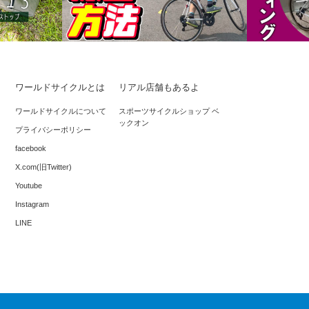
ワールドサイクルとは
リアル店舗もあるよ
スタンディ
折り紙付き！ク
いろいろ試そう、8の字走行の練習方
ワールドサイクルについて
スポーツサイクルショップ ベ
ックオン
法。
プライバシーポリシー
facebook
X.com(旧Twitter)
Youtube
Instagram
LINE