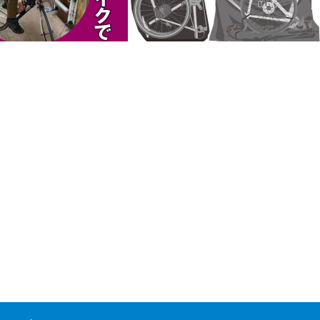
ングスティルの練習方法
輪行袋は、縦型か？ 横型か？ 輪行マイ
スターの作業時間は？