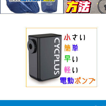
*重箱の隅をつつくような改良を続けて
いろいろ試そう、8の字走
います。R250の縦型輪行袋
法。