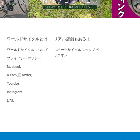
ワールドサイクルとは
リアル店舗もあるよ
スタンディ
行の練習方
R250だから使いやすさは折り紙付き！ク
ワールドサイクルについて
スポーツサイクルショップ ベ
ックオン
ロスベルト付きサコッシュ
プライバシーポリシー
facebook
X.com(旧Twitter)
Youtube
Instagram
LINE