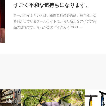
すごく平和な気持ちになります。
テールライトといえば、夜間走行の必需品。毎年様々な
商品が出ているテールライトに、また新たなアイデア商
品の登場です。それがこのバイクガイ COB …
news
メンテナン