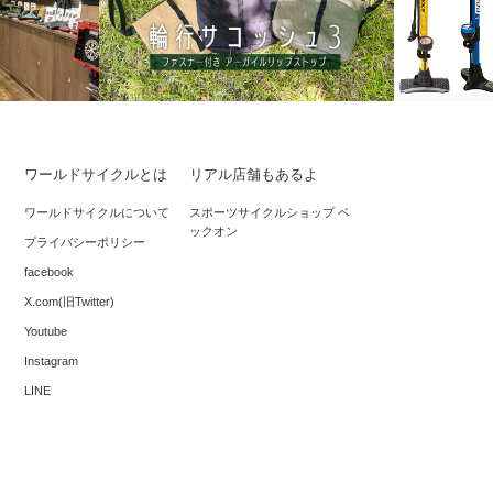
ワールドサイクルとは
リアル店舗もあるよ
*買ってき
都で開催しま
R250だから使いやすさは折り紙付き！ク
ワールドサイクルについて
スポーツサイクルショップ ベ
は、何もし
ックオン
ロスベルト付きサコッシュ
プライバシーポリシー
facebook
X.com(旧Twitter)
Youtube
Instagram
LINE