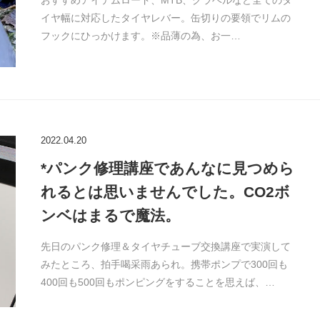
おすすめアイテムロード、MTB、グラベルなど全てのタ
イヤ幅に対応したタイヤレバー。缶切りの要領でリムの
フックにひっかけます。※品薄の為、お一…
2022.04.20
*パンク修理講座であんなに見つめら
れるとは思いませんでした。CO2ボ
ンベはまるで魔法。
先日のパンク修理＆タイヤチューブ交換講座で実演して
みたところ、拍手喝采雨あられ。携帯ポンプで300回も
400回も500回もポンピングをすることを思えば、…