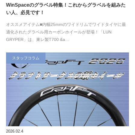
WinSpaceのグラベル特集！これからグラベルを組みた
い人、必見です！
オススメアイテム■内幅25mmのワイドリムでワイドタイヤに最
適化されたグラベル用カーボンホイールが登場！「LUN
GRYPER」は、東レ製T700 &a…
スタッフコラム
2026.02.4