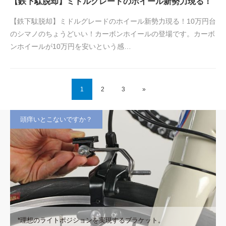
【鉄下駄脱却】ミドルグレードのホイール新勢力現る！
【鉄下駄脱却】ミドルグレードのホイール新勢力現る！10万円台
のシマノのちょうどいい！カーボンホイールの登場です。カーボ
ンホイールが10万円を安いという感…
1
2
3
»
頭痒いとこないですか？
*理想のライトポジションを実現するブラケット。