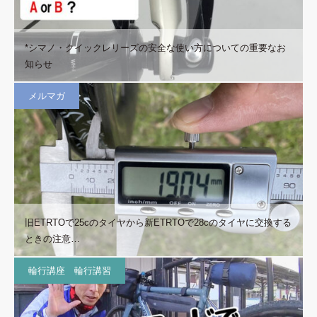
*シマノ・クイックレリーズの安全な使い方についての重要なお
知らせ
メルマガ
旧ETRTOで25cのタイヤから新ETRTOで28cのタイヤに交換する
ときの注意…
輪行講座 輪行講習