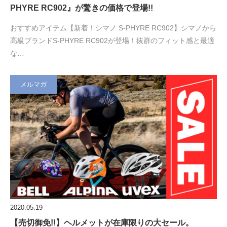
PHYRE RC902』が驚きの価格で登場!!
おすすめアイテム【新着！シマノ S-PHYRE RC902】シマノから
高級ブランドS-PHYRE RC902が登場！抜群のフィット感と最適
な…
メルマガ
2020.05.19
【売切御免!!】ヘルメットが在庫限りの大セール。