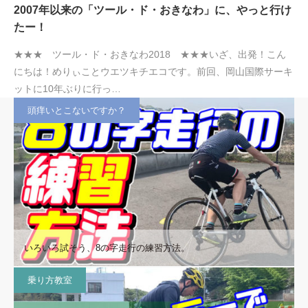
2007年以来の「ツール・ド・おきなわ」に、やっと行け
たー！
★★★ ツール・ド・おきなわ2018 ★★★いざ、出発！こん
にちは！めりぃことウエツキチエコです。前回、岡山国際サーキ
ットに10年ぶりに行っ…
頭痒いとこないですか？
いろいろ試そう、8の字走行の練習方法。
乗り方教室