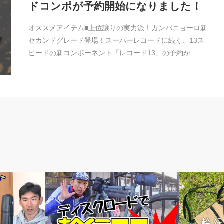
ドコンポが予約開始になりました！
オススメアイテム■上位譲りの実力派！カンパニョーロ新
セカンドグレード登場！スーパーレコードに続く、13ス
ピードの新コンポーネント「レコード13」の予約が…
輪行講座 輪行講習
news