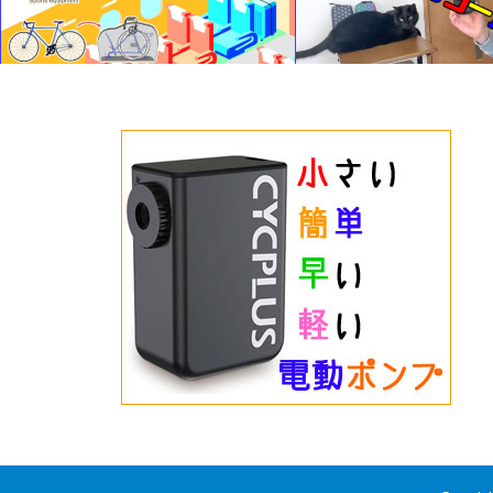
もっと大きくしました。
*その輪行、ダメですよ。ルールを守る
のが大人です。新幹線の新しい輪行ルー
ルについ…