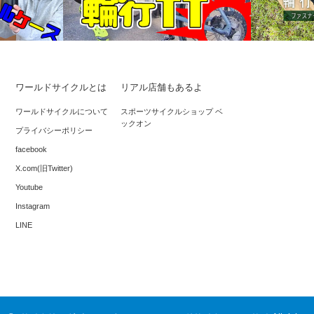
ワールドサイクルとは
リアル店舗もあるよ
*ディスクブレーキ輪行タイムアタック
R250だか
ワールドサイクルについて
スポーツサイクルショップ ベ
ックオン
ロスベルト
プライバシーポリシー
facebook
X.com(旧Twitter)
Youtube
Instagram
LINE