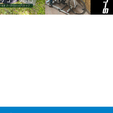
3本ローラーの乗り方（遊び方）
ら使いやすさは折り紙付き！ク
付きサコッシュ