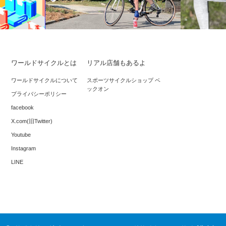
ワールドサイクルとは
リアル店舗もあるよ
ールを守る
スタンディングスティルから、ボトルを
旧ETRTOで
ワールドサイクルについて
スポーツサイクルショップ ベ
ックオン
しい輪行ルー
置いて、拾う。
で28cのタ
プライバシーポリシー
facebook
X.com(旧Twitter)
Youtube
Instagram
LINE