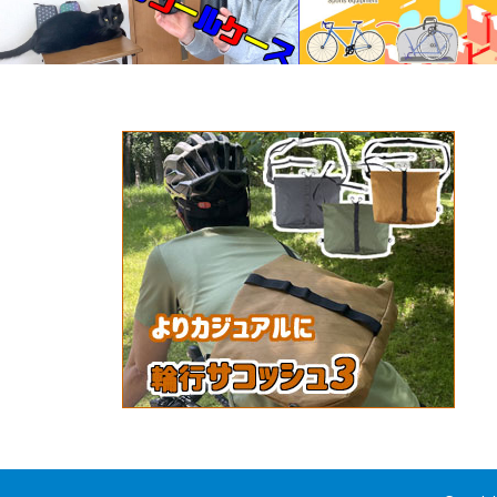
もっと大きくしました。
*その輪行、ダメですよ。ル
のが大人です。新幹線の新
ルについ…