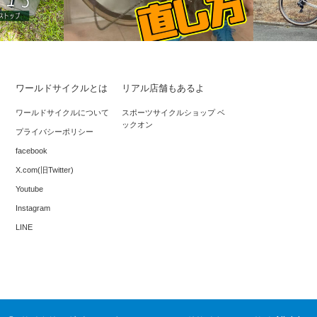
ワールドサイクルとは
リアル店舗もあるよ
信号待ちで
折り紙付き！ク
必須のトラブル対処法、外れたチェーン
ワールドサイクルについて
スポーツサイクルショップ ベ
ックオン
の直し方
プライバシーポリシー
facebook
X.com(旧Twitter)
Youtube
Instagram
LINE