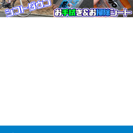
シフトダウン
携帯に超便利な、お手拭き＆お掃除シー
トの頂上決戦。