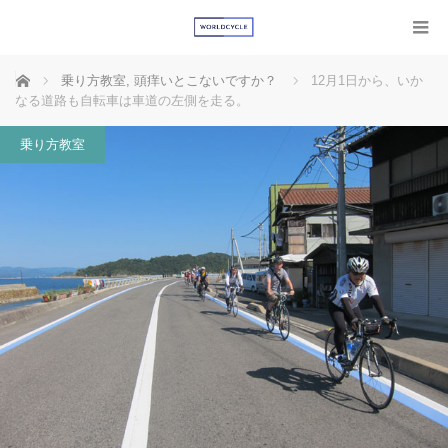
ホーム
乗り方教室
,
頭痒いとこないですか？
12月1日から、いか
なる道路も自転車は車道の左側を走る。
乗り方教室