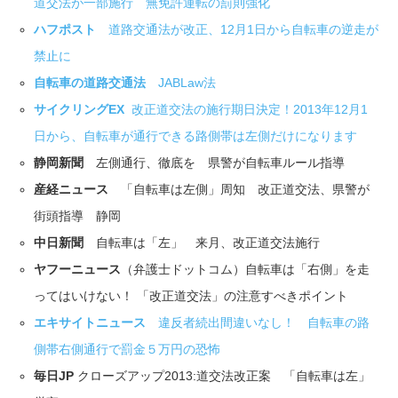
道交法が一部施行 無免許運転の罰則強化
ハフポスト
道路交通法が改正、12月1日から自転車の逆走が
禁止に
自転車の道路交通法
JABLaw法
サイクリングEX
改正道交法の施行期日決定！2013年12月1
日から、自転車が通行できる路側帯は左側だけになります
静岡新聞
左側通行、徹底を 県警が自転車ルール指導
産経ニュース
「自転車は左側」周知 改正道交法、県警が
街頭指導 静岡
中日新聞
自転車は「左」 来月、改正道交法施行
ヤフーニュース
（弁護士ドットコム）自転車は「右側」を走
ってはいけない！ 「改正道交法」の注意すべきポイント
エキサイトニュース
違反者続出間違いなし！ 自転車の路
側帯右側通行で罰金５万円の恐怖
毎日JP
クローズアップ2013:道交法改正案 「自転車は左」