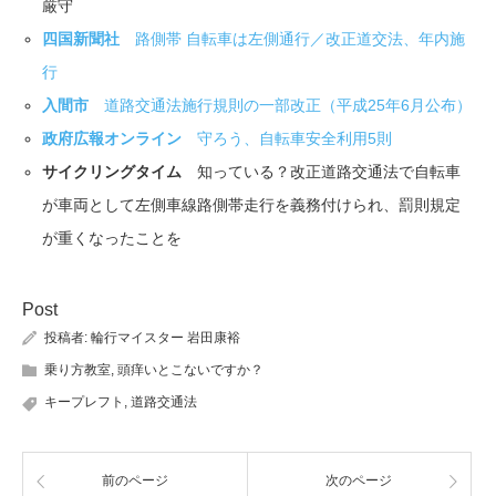
厳守
四国新聞社
路側帯 自転車は左側通行／改正道交法、年内施
行
入間市
道路交通法施行規則の一部改正（平成25年6月公布）
政府広報オンライン
守ろう、自転車安全利用5則
サイクリングタイム
知っている？改正道路交通法で自転車
が車両として左側車線路側帯走行を義務付けられ、罰則規定
が重くなったことを
Post
投稿者:
輪行マイスター 岩田康裕
乗り方教室
,
頭痒いとこないですか？
キープレフト
,
道路交通法
前のページ
次のページ