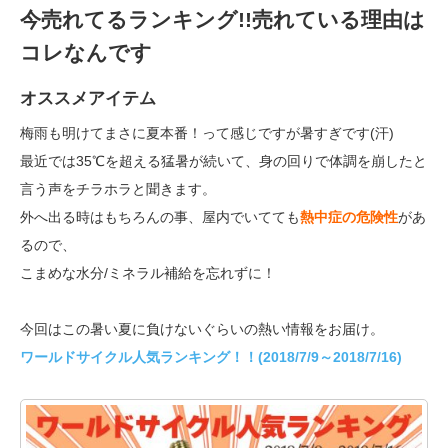
今売れてるランキング!!売れている理由は
コレなんです
オススメアイテム
梅雨も明けてまさに夏本番！って感じですが暑すぎです(汗)
最近では35℃を超える猛暑が続いて、身の回りで体調を崩したと
言う声をチラホラと聞きます。
外へ出る時はもちろんの事、屋内でいてても
熱中症の危険性
があ
るので、
こまめな水分/ミネラル補給を忘れずに！
今回はこの暑い夏に負けないぐらいの熱い情報をお届け。
ワールドサイクル人気ランキング！！(2018/7/9～2018/7/16)