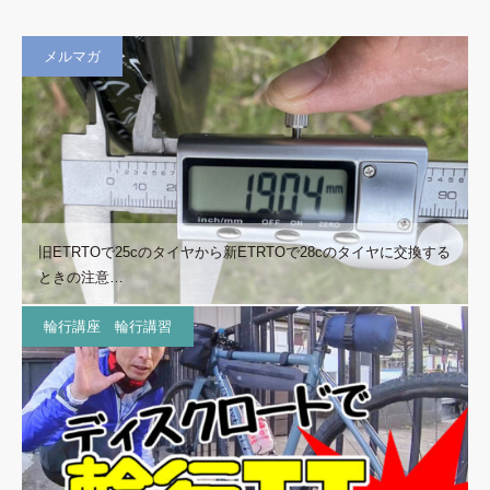
メルマガ
旧ETRTOで25cのタイヤから新ETRTOで28cのタイヤに交換する
ときの注意…
輪行講座 輪行講習