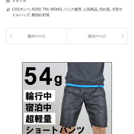
メルマガ
CO2ボンベ
,
R250
,
TNI
,
WOHO
,
パンク修理
,
人気商品
,
売れ筋
,
大型サ
ドルバッグ
,
横揺れ対策
前のページ
次のページ