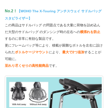
No.2！
【WOHO The X-Touring アンチスウェイ サドルバッグ
スタビライザー】
この商品はサドルバッグ の問題点である大量に荷物を詰め込ん
だ大型のサドルバッグ のダンシング時の左右への
横揺れを防止
するのに非常に有効な製品です。
更にフレームバッグ等により、積載が困難なボトルを左右に設け
られた
ボトルケージマウント
により、
最大で2つ追加
することが
可能に。
至れり尽くせりの高性能商品
です。