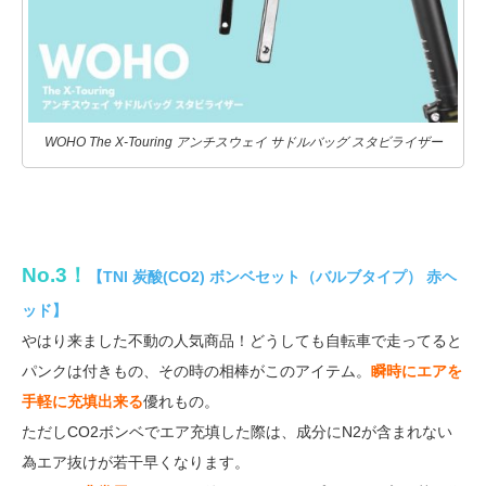
WOHO The X-Touring アンチスウェイ サドルバッグ スタビライザー
No.3！
【TNI 炭酸(CO2) ボンベセット（バルブタイプ） 赤ヘ
ッド】
やはり来ました不動の人気商品！どうしても自転車で走ってると
パンクは付きもの、その時の相棒がこのアイテム。
瞬時にエアを
手軽に充填出来る
優れもの。
ただしCO2ボンベでエア充填した際は、成分にN2が含まれない
為エア抜けが若干早くなります。