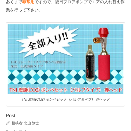
あくまで
非常用
ですので、後日フロアポンプでエアの入れ替え作
業を行って下さい。
TNI 炭酸(CO2) ボンベセット（バルブタイプ） 赤ヘッド
Post
投稿者:
北山 敦士