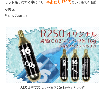
1本あたり179円
セット売りにする事により
という破格な値段
が実現！
故に人気No.1！！
R250 炭酸(CO2) ボンベ単体 16g 3本セット ネジ有