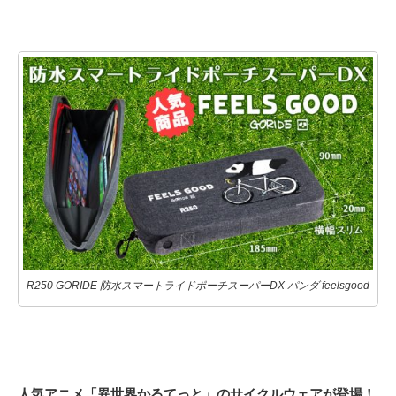
R250 GORIDE 防水スマートライドポーチスーパーDX パンダ feelsgood
人気アニメ「異世界かるてっと」のサイクルウェアが登場！