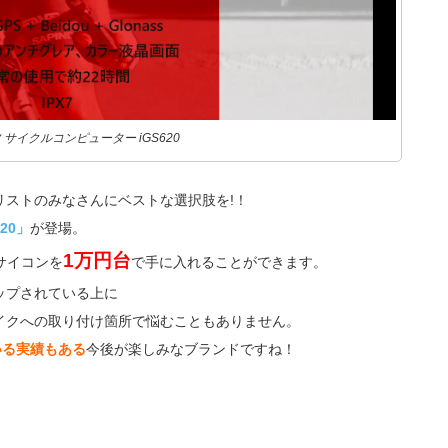
 サイクルコンピューター iGS620
リストのみなさんにベストな選択肢を!！
20」
が登場。
1万円台
サイコンを
で手に入れることができます。
ップされている上に
イクへの取り付け箇所で悩むこともありません。
いる実績もある
今後が楽しみなブランドですね！