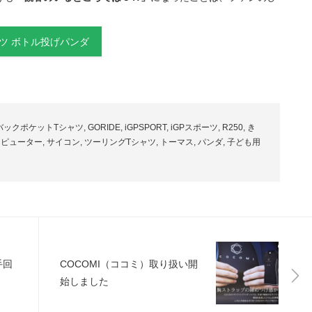
シャツ ボトル投げパンダ
バックポケットTシャツ
,
GORIDE
,
iGPSPORT
,
iGPスポーツ
,
R250
,
き
ンピューター
,
サイコン
,
ツーリングTシャツ
,
トーマス
,
パンダ
,
子ども用
手回
COCOMI（ココミ）取り扱い開
始しました