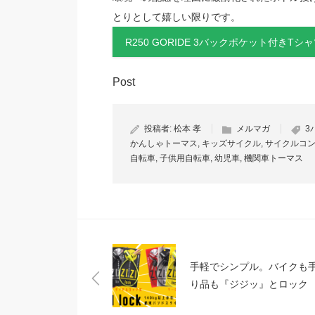
とりとして嬉しい限りです。
R250 GORIDE 3バックポケット付きT
Post
投稿者:
松本 孝
メルマガ
3
かんしゃトーマス
,
キッズサイクル
,
サイクルコ
自転車
,
子供用自転車
,
幼児車
,
機関車トーマス
手軽でシンプル。バイクも
り品も『ジジッ』とロック