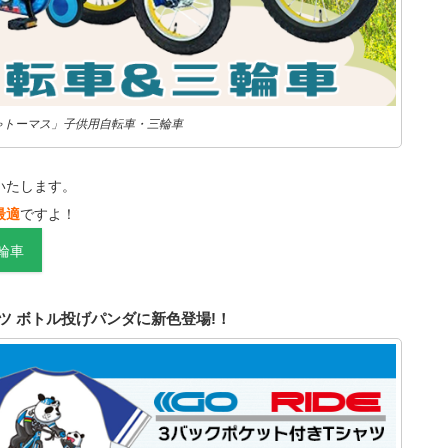
ゃトーマス」子供用自転車・三輪車
いたします。
最適
ですよ！
輪車
シャツ ボトル投げパンダに新色登場!！