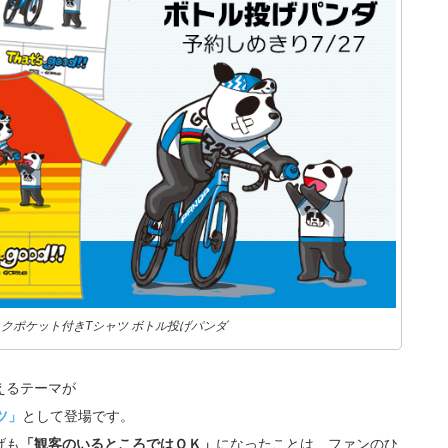
 3バックポケット付きTシャツ ボトル投げパンダ
えるテーマが
ツ」
として登場です。
げも
「観客のいるところではＯＫ」
になったことは、ファンのひ