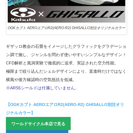
OGKカブト AEROエアロR2(AERO-R2) GHISALLO別注オリジナルカラー
ギザッロ教会の石畳をイメージしたグラフィックをグラデーショ
ン調で施し、ジャンルを問わず使いやすいシンプルなデザイン！
CFD解析と風洞実験で徹底的に追求、実証された空力性能。
極限まで絞り込んだシェルデザインにより、直進時だけではなく
横風や後方確認時の空気抵抗を低減。
※ARS5シールドは付属していません。
【OGKカブト AEROエアロR2(AERO-R2) GHISALLO別注オリ
ジナルカラー】
ワールドサイクル本店で見る