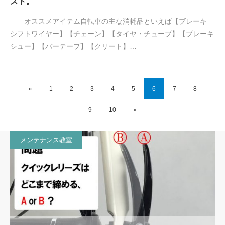
スト。
オススメアイテム自転車の主な消耗品といえば【ブレーキ_
シフトワイヤー】【チェーン】【タイヤ・チューブ】【ブレーキ
シュー】【バーテープ】【クリート】…
«
1
2
3
4
5
6
7
8
9
10
»
メンテナンス教室