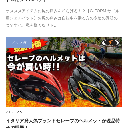
オススメアイテムお尻の痛みを和らげる！？【G-FORM サドル
用ジェルパッド】お尻の痛みは自転車を乗る方の永遠の課題の一
つですね。私も様々なサド…
メルマガ
2017.12.5
イタリア発人気ブランドセレーブのヘルメットが現品特
価で登場！