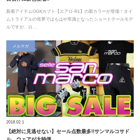
新着アイテムOGKカブト【エアロ-R1】の新カラーが登場！タイ
ムトライアルの世界ではもはや常識となったショートテールモデ
ルですが、ロ…
メルマガ
2018.02.1
【絶対に見逃せない】セール点数最多!!サンマルコサド
ル、ウェアが大特価。