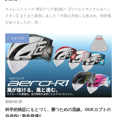
チャレンジリーグ 堺浜クリテ第3戦！【ワールドサイクル＆ベッ
クオン】またまた参加しました！今回は天候にも恵まれ、時折風
がありましたが…何…
メルマガ
2018.02.20
科学的検証にもとづく、勝つための流線。OGKカブトの
自信作に新色登場!!