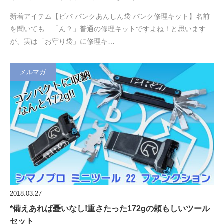
新着アイテム【ビバ パンクあんしん袋 パンク修理キット】名前
を聞いても…「ん？」普通の修理キットですよね！と思います
が、実は「お守り袋」に修理キ…
メルマガ
2018.03.27
*備えあれば憂いなし!重さたった172gの頼もしいツール
セット