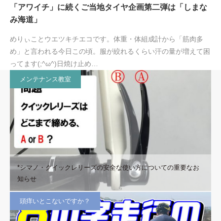
「アワイチ」に続くご当地タイヤ企画第二弾は「しまな
み海道」
めりぃことウエツキチエコです。体重・体組成計から「筋肉多
め」と言われる今日この頃。服が絞れるくらい汗の量が増えて困
ってます(;^ω^)日焼け止め…
メンテナンス教室
*シマノ・クイックレリーズの安全な使い方についての重要なお
知らせ
頭痒いとこないですか？