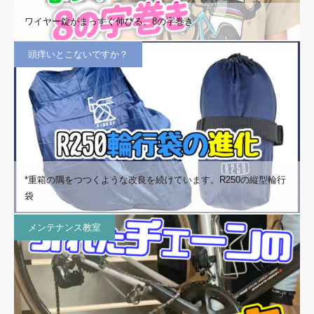
ワイヤー錠がまっすぐ伸びる、8の字巻き
頭痒いとこないですか？
*重箱の隅をつつくような改良を続けています。R250の縦型輪行
袋
メンテナンス教室