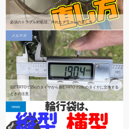
必須のトラブル対処法、外れたチェーンの直し方
メルマガ
旧ETRTOで25cのタイヤから新ETRTOで28cのタイヤに交換する
ときの注意…
news