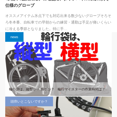
仕様のグローブ
オススメアイテム氷点下でも対応出来る数少ないグローブそろそ
ろ冬本番、自転車での早朝からの練習・通勤は手足が痛いくらい
に冷える季節となりました。特に手…
news
輪行袋は、縦型か？ 横型か？ 輪行マイスターの作業時間は？
頭痒いとこないですか？