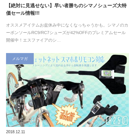
【絶対に見逃せない】早い者勝ちのシマノシューズ大特
価セール情報!!!
オススメアイテムお盆休み中になくなっちゃうかも。シマノのカ
ーボンソールRC9/RC7シューズが42%OFFのプレミアムセール
開催中！エスファイアのシ…
メルマガ
2018.12.11