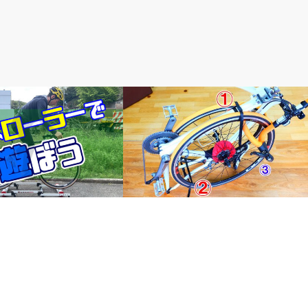
輪行講座 輪行講習
で遊ぼう、スルー3本ローラ
*これができれば絶対にゆるまない、輪
ンジ
行ストラップの締め方。