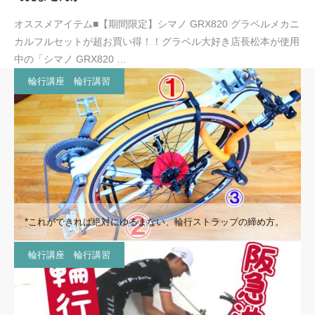
オススメアイテム■【期間限定】シマノ GRX820 グラベルメカニ
カルフルセットが超お買い得！！グラベル大好き店長松本が使用
中の「シマノ GRX820 …
輪行講座 輪行講習
*これができれば絶対にゆるまない、輪行ストラップの締め方。
輪行講座 輪行講習