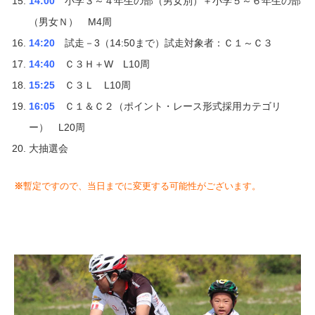
14:00
小学３～４年生の部（男女別）＋小学５～６年生の部
（男女Ｎ） M4周
14:20
試走－3（14:50まで）試走対象者：Ｃ１～Ｃ３
14:40
Ｃ３Ｈ＋W L10周
15:25
Ｃ３Ｌ L10周
16:05
Ｃ１＆Ｃ２（ポイント・レース形式採用カテゴリ
ー） L20周
大抽選会
※
暫定ですので、当日までに変更する可能性がございます。