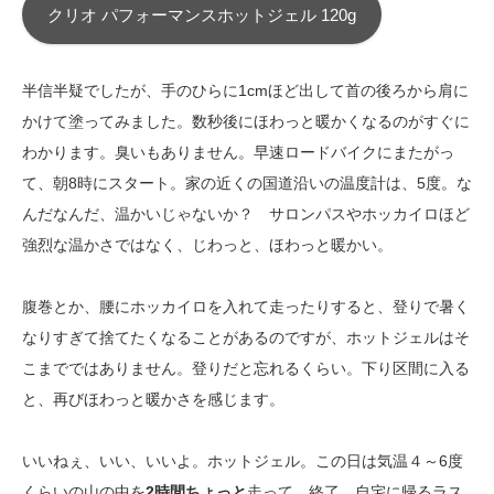
クリオ パフォーマンスホットジェル 120g
半信半疑でしたが、手のひらに1cmほど出して首の後ろから肩に
かけて塗ってみました。数秒後にほわっと暖かくなるのがすぐに
わかります。臭いもありません。早速ロードバイクにまたがっ
て、朝8時にスタート。家の近くの国道沿いの温度計は、5度。な
んだなんだ、温かいじゃないか？ サロンパスやホッカイロほど
強烈な温かさではなく、じわっと、ほわっと暖かい。
腹巻とか、腰にホッカイロを入れて走ったりすると、登りで暑く
なりすぎて捨てたくなることがあるのですが、ホットジェルはそ
こまでではありません。登りだと忘れるくらい。下り区間に入る
と、再びほわっと暖かさを感じます。
いいねぇ、いい、いいよ。ホットジェル。この日は気温４～6度
くらいの山の中を
2時間ちょっと
走って、終了。自宅に帰るラス