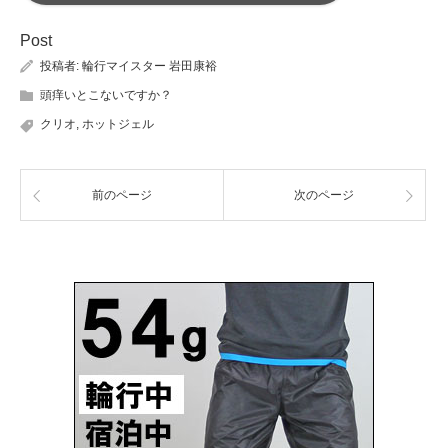
Post
投稿者:
輪行マイスター 岩田康裕
頭痒いとこないですか？
クリオ
,
ホットジェル
前のページ
次のページ