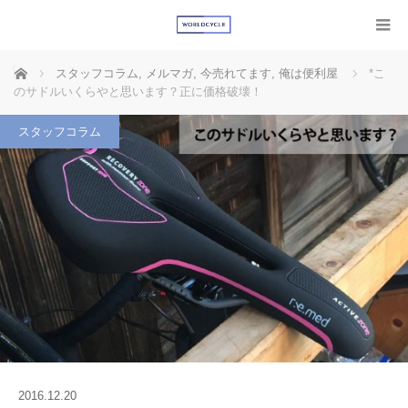
ホーム
スタッフコラム
,
メルマガ
,
今売れてます
,
俺は便利屋
*こ
のサドルいくらやと思います？正に価格破壊！
スタッフコラム
2016.12.20