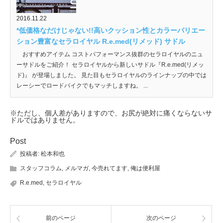
2016.11.22
*低価格なだけじゃない!!高いクッション性とカラーバリエー
ション豊富なセラロイヤル R.e.med(リメッド) サドル
おすすめアイテム コストパフォーマンス抜群のセラロイヤルのニュ
ーサドルをご紹介！ セラロイヤルから新しいサドル『R.e.med(リメッ
ド)』 が登場しました。 見た目もセラロイヤルのラインナップの中では
レーシーでロードバイクでもマッチしますね。 ...
※ただし、個人差がありますので、お尻が絶対に痛くならないサ
ドルではありません。
Post
投稿者:
松本和也
スタッフコラム
,
メルマガ
,
今売れてます
,
俺は便利屋
R.e.med
,
セラロイヤル
前のページ
次のページ