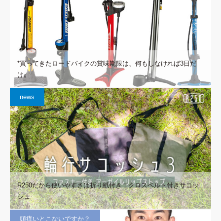
*買ってきたロードバイクの賞味期限は、何もしなければ3日だ
け。
news
R250だから使いやすさは折り紙付き！クロスベルト付きサコッ
シュ
頭痒いとこないですか？