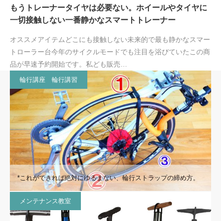
もうトレーナータイヤは必要ない。ホイールやタイヤに
一切接触しない一番静かなスマートトレーナー
オススメアイテムどこにも接触しない未来的で最も静かなスマー
トローラー台今年のサイクルモードでも注目を浴びていたこの商
品が早速予約開始です。私ども販売…
輪行講座 輪行講習
*これができれば絶対にゆるまない、輪行ストラップの締め方。
メンテナンス教室