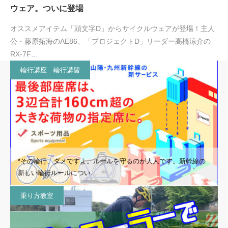
ウェア。ついに登場
オススメアイテム「頭文字D」からサイクルウェアが登場！主人
公・藤原拓海のAE86、「プロジェクトD」リーダー高橋涼介の
RX-7F…
輪行講座 輪行講習
*その輪行、ダメですよ。ルールを守るのが大人です。新幹線の
新しい輪行ルールについ…
乗り方教室