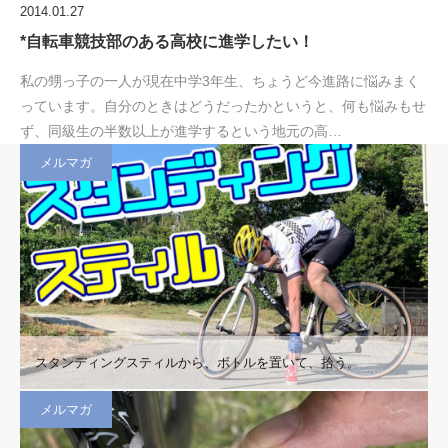
2014.01.27
*自転車競技部のある高校に進学したい！
私の甥っ子の一人が現在中学3年生、ちょうど今進路に悩みまく
っています。自分のときはどうだったかというと、何も悩みもせ
ず、同級生の半数以上が進学するという地元の高…
メルマガ
スタンディングスティルから、ボトルを置いて、拾う。
メルマガ