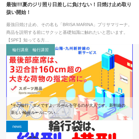
最強!!!!夏のジリ照り日差しに負けない！日焼け止め取り
扱い開始！
最強日焼け止め、その名も「BRISA MARINA」ブリサマリーナ。
商品を説明する前にサクッと基礎知識に触れたいと思います。
【SPF】知ってる方…
輪行講座 輪行講習
*その輪行、ダメですよ。ルールを守るのが大人です。新幹線の
新しい輪行ルールについ…
news