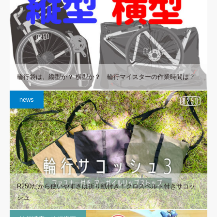
輪行袋は、縦型か？ 横型か？ 輪行マイスターの作業時間は？
news
R250だから使いやすさは折り紙付き！クロスベルト付きサコッ
シュ