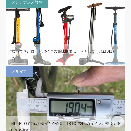
メンテナンス教室
*買ってきたロードバイクの賞味期限は、何もしなければ3日だ
け。
メルマガ
旧ETRTOで25cのタイヤから新ETRTOで28cのタイヤに交換する
ときの注意…