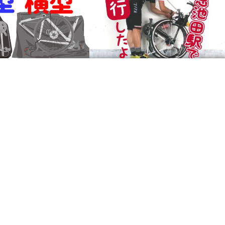
*阪急電車で輪行マニュアル
縦型か？ 横型か？ 輪行マイ
業時間は？