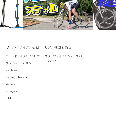
ワールドサイクルとは
リアル店舗もあるよ
賞味期限
スタンディングスティルから、ボトルを
輪行袋は、
ワールドサイクルについて
スポーツサイクルショップ ベ
。
ックオン
置いて、拾う。
スターの作
プライバシーポリシー
facebook
X.com(旧Twitter)
Youtube
Instagram
LINE