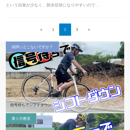
という自覚が少なく、脱水症状になりやすいので…
«
1
2
3
»
頭痒いとこないですか？
信号待ちでシフトダウン
乗り方教室