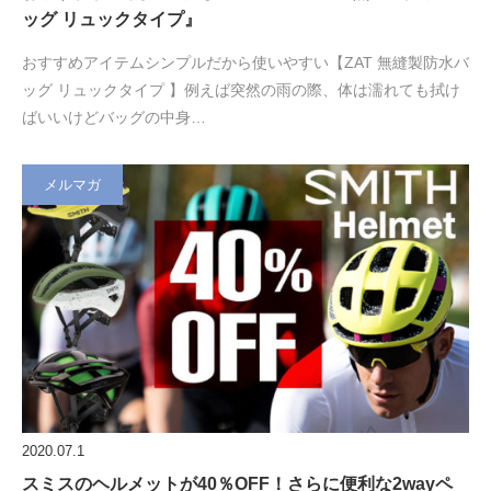
ッグ リュックタイプ』
おすすめアイテムシンプルだから使いやすい【ZAT 無縫製防水バ
ッグ リュックタイプ 】例えば突然の雨の際、体は濡れても拭け
ばいいけどバッグの中身…
メルマガ
2020.07.1
スミスのヘルメットが40％OFF！さらに便利な2wayペ