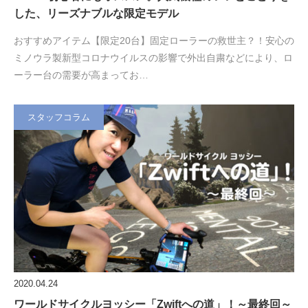
した、リーズナブルな限定モデル
おすすめアイテム【限定20台】固定ローラーの救世主？！安心の
ミノウラ製新型コロナウイルスの影響で外出自粛などにより、ロ
ーラー台の需要が高まってお…
スタッフコラム
2020.04.24
ワールドサイクルヨッシー「Zwiftへの道」！～最終回～