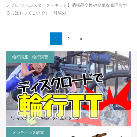
ノプロ ツールスターターキット】消耗品交換や簡単な修理をす
るにはもってこいです！付属の…
1
2
»
輪行講座 輪行講習
*ディスクブレーキ輪行タイムアタック
メンテナンス教室