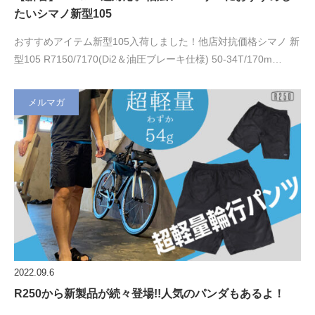
たいシマノ新型105
おすすめアイテム新型105入荷しました！他店対抗価格シマノ 新
型105 R7150/7170(Di2＆油圧ブレーキ仕様) 50-34T/170m…
メルマガ
2022.09.6
R250から新製品が続々登場!!人気のパンダもあるよ！