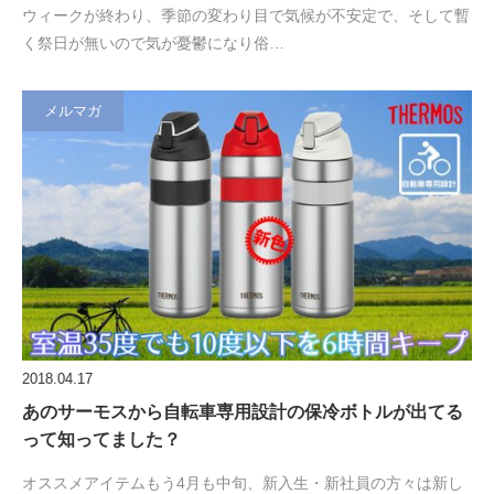
ウィークが終わり、季節の変わり目で気候が不安定で、そして暫
く祭日が無いので気が憂鬱になり俗…
メルマガ
2018.04.17
あのサーモスから自転車専用設計の保冷ボトルが出てる
って知ってました？
オススメアイテムもう4月も中旬、新入生・新社員の方々は新し