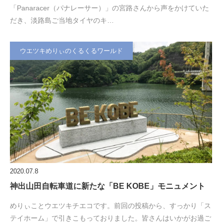
「Panaracer（パナレーサー）」の宮路さんから声をかけていた
だき、淡路島ご当地タイヤのキ…
ウエツキめりぃのくるくるワールド
2020.07.8
神出山田自転車道に新たな「BE KOBE」モニュメント
めりぃことウエツキチエコです。前回の投稿から、すっかり「ス
テイホーム」で引きこもっておりました。皆さんはいかがお過ご