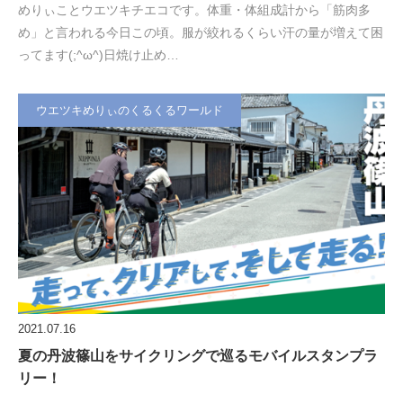
めりぃことウエツキチエコです。体重・体組成計から「筋肉多
め」と言われる今日この頃。服が絞れるくらい汗の量が増えて困
ってます(;^ω^)日焼け止め…
ウエツキめりぃのくるくるワールド
2021.07.16
夏の丹波篠山をサイクリングで巡るモバイルスタンプラ
リー！