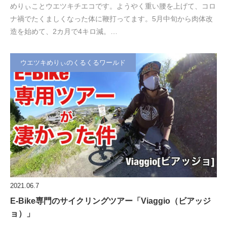
めりぃことウエツキチエコです。ようやく重い腰を上げて、コロ
ナ禍でたくましくなった体に鞭打ってます。5月中旬から肉体改
造を始めて、2カ月で4キロ減。…
ウエツキめりぃのくるくるワールド
2021.06.7
E-Bike専門のサイクリングツアー「Viaggio（ビアッジ
ョ）」