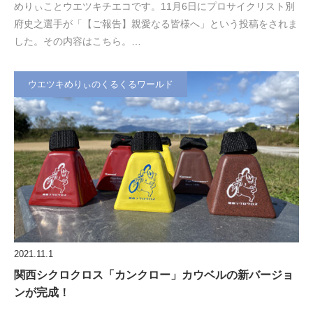
めりぃことウエツキチエコです。11月6日にプロサイクリスト別
府史之選手が「【ご報告】親愛なる皆様へ」という投稿をされま
した。その内容はこちら。…
ウエツキめりぃのくるくるワールド
2021.11.1
関西シクロクロス「カンクロー」カウベルの新バージョ
ンが完成！