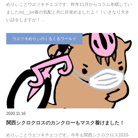
めりぃことウエツキチエコです。昨年11月からコラム冬眠してい
ましたm(__)m春の気配と共に目覚めましたよ！！いきなり大き
い話をしますが！…
ウエツキめりぃのくるくるワールド
2020.11.16
関西シクロクロスのカンクローもマスク着けました！
めりぃことウエツキチエコです。今年も関西シクロクロス2020-