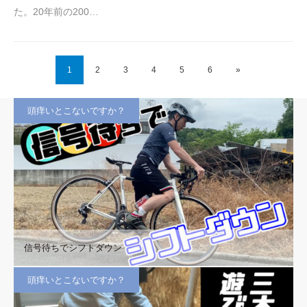
た。20年前の200…
1
2
3
4
5
6
»
頭痒いとこないですか？
信号待ちでシフトダウン
頭痒いとこないですか？